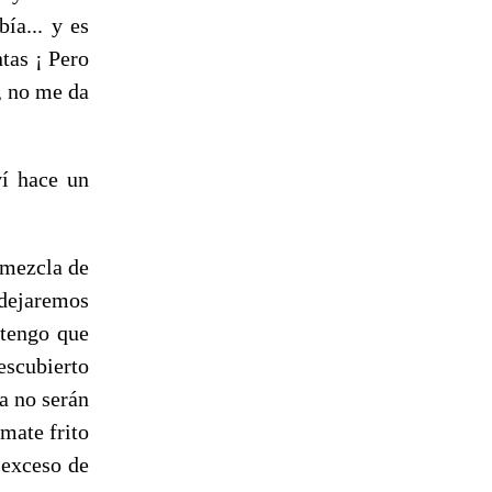
ía... y es
tas ¡ Pero
, no me da
ví hace un
 mezcla de
dejaremos
 tengo que
escubierto
a no serán
mate frito
 exceso de