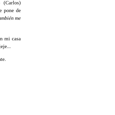
 (Carlos)
me pone de
también me
en mi casa
eje...
te.