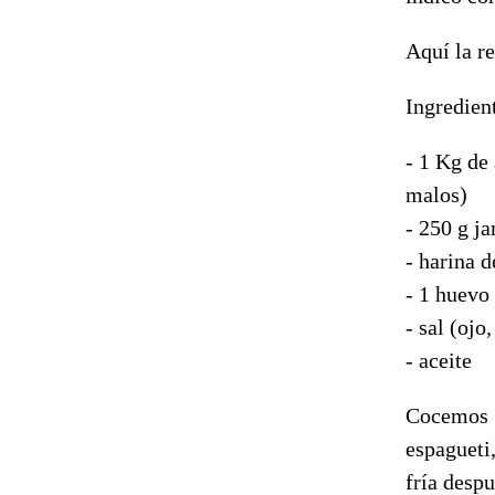
Aquí la re
Ingredien
- 1 Kg de 
malos)
- 250 g j
- harina 
- 1 huevo
- sal (ojo
- aceite
Cocemos 
espagueti
fría despu