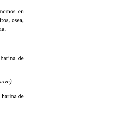
ponemos en
tos, osea,
ma.
 harina de
uave)
.
 harina de