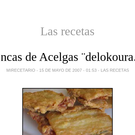
Las recetas
ncas de Acelgas ¨delokoura.
MIRECETARIO -
15 DE MAYO DE 2007 - 01:53
-
LAS RECETAS