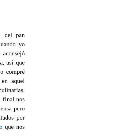
a del pan
 cuando yo
 aconsejó
a, así que
so compré
 en aquel
ulinarias.
 final nos
pensa pero
tados por
o
que nos