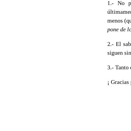
1.- No p
últimamen
menos (qu
pone de l
2.- El sa
siguen sin
3.- Tanto 
¡ Gracias 