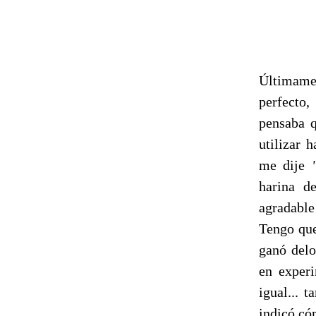
Últimame
perfecto,
pensaba q
utilizar 
me dije
harina d
agradable
Tengo que
ganó delo
en exper
igual... 
indicó có