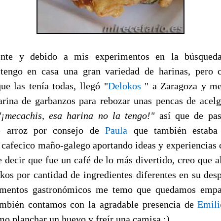
nte y debido a mis experimentos en la búsqued
 tengo en casa una gran variedad de harinas, pero
ue las tenía todas, llegó "
Delokos
" a Zaragoza y me
harina de garbanzos para rebozar unas pencas de acelg
"¡mecachis, esa harina no la tengo!"
así que de pa
e arroz por consejo de
Paula
que también estaba
 cafecico maño-galego aportando ideas y experiencias c
 decir que fue un café de lo más divertido, creo que al
kos por cantidad de ingredientes diferentes en su des
imentos gastronómicos me temo que quedamos empa
también contamos con la agradable presencia de
Emili
mo planchar un huevo y freír una camisa ;)