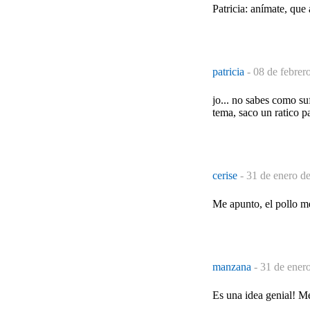
Patricia: anímate, que
patricia
-
08 de febrer
jo... no sabes como suf
tema, saco un ratico pa
cerise
-
31 de enero d
Me apunto, el pollo me
manzana
-
31 de ener
Es una idea genial! M