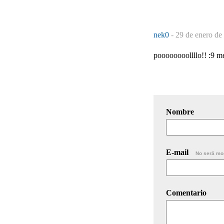
nek0
-
29 de enero de
poooooooollllo!! :9 m
Nombre
E-mail
No será mo
Comentario