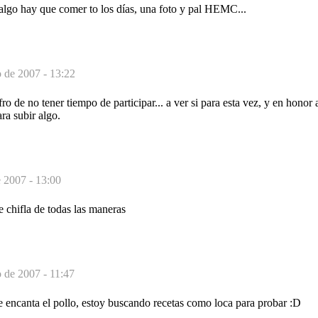
 algo hay que comer to los días, una foto y pal HEMC...
o de 2007 - 13:22
ro de no tener tiempo de participar... a ver si para esta vez, y en honor 
ra subir algo.
e 2007 - 13:00
 chifla de todas las maneras
o de 2007 - 11:47
e encanta el pollo, estoy buscando recetas como loca para probar :D