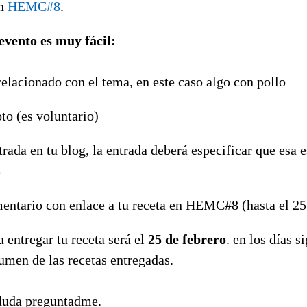
en
HEMC#8
.
 evento es muy fácil:
relacionado con el tema, en este caso algo con pollo
to (es voluntario)
trada en tu blog, la entrada deberá especificar que esa 
8
entario con enlace a tu receta en HEMC#8 (hasta el 25
a entregar tu receta será el
25 de febrero
. en los días s
umen de las recetas entregadas.
 duda preguntadme.