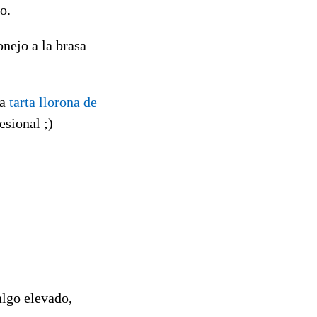
o.
nejo a la brasa
la
tarta llorona de
sional ;)
algo elevado,